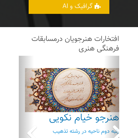
گرافیک و AI
افتخارات هنرجویان درمسابقات
فرهنگی هنری
ious
Next
هنرجو خیام نکویی
رتبه دوم ناحیه در رشته تذهیب